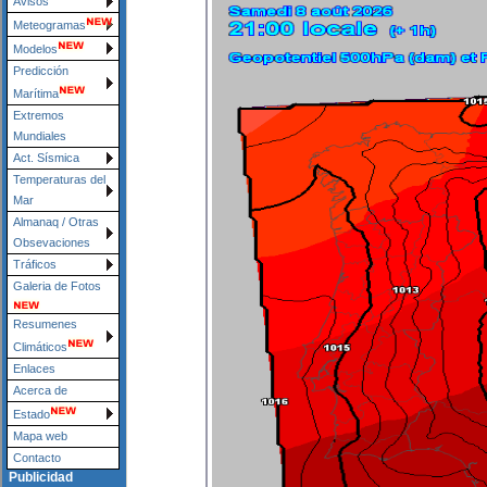
Avisos
Meteogramas
Modelos
Predicción
Marítima
Extremos
Mundiales
Act. Sísmica
Temperaturas del
Mar
Almanaq / Otras
Obsevaciones
Tráficos
Galeria de Fotos
Resumenes
Climáticos
Enlaces
Acerca de
Estado
Mapa web
Contacto
Publicidad