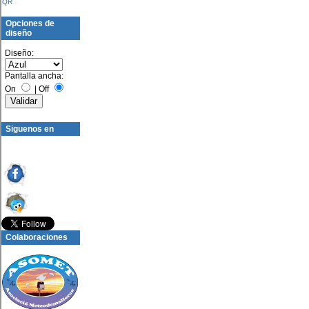
QR
Opciones de
diseño
Diseño:
Pantalla ancha:
On
|
Off
Siguenos en
Colaboraciones