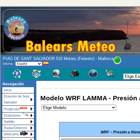
PUIG DE SANT SALVADOR 510 Metres (Felanitx) - Mallorca
Idioma:
Navegación
Inicio
Modelo WRF LAMMA - Presión a
Estación de Sant
Salvador
Predicción
Estaciones
Satélite
Radar/Detector
WRF ~ Presión a Nivel
Webcams