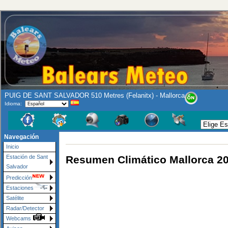
PUIG DE SANT SALVADOR 510 Metres (Felanitx) - Mallorca
Idioma:
Navegación
Inicio
Resumen Climático Mallorca 2
Estación de Sant
Salvador
Predicción
Estaciones
Satélite
Radar/Detector
Webcams