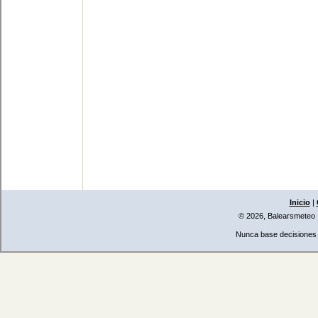
Inicio
|
© 2026, Balearsmeteo
Nunca base decisiones i