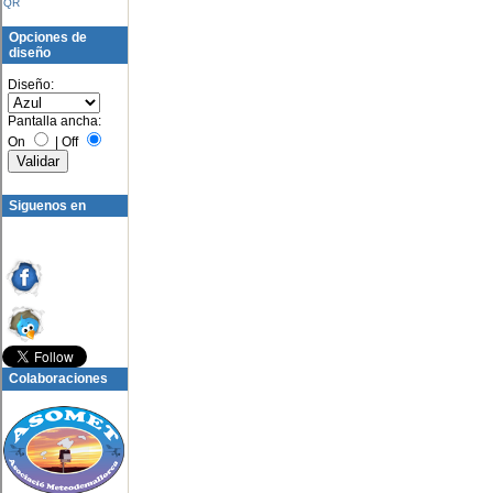
QR
Opciones de
diseño
Diseño:
Pantalla ancha:
On
|
Off
Siguenos en
Colaboraciones