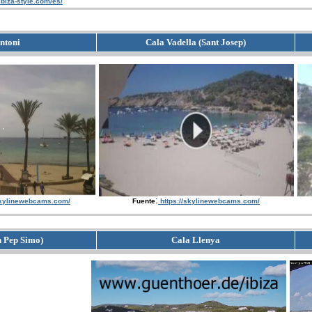
/ibiza-style.com/es/
ntoni
Cala Vadella (Sant Josep)
:
skylinewebcams.com/
Fuente
https://skylinewebcams.com/
n Pep Simo)
Cala Llenya