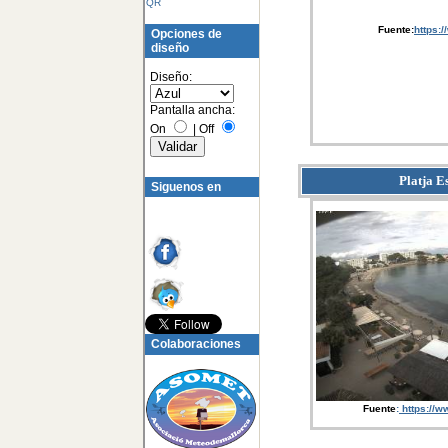
QR
Fuente:
https:
Opciones de
diseño
Diseño:
Pantalla ancha:
On
|
Off
Platja E
Siguenos en
Colaboraciones
Fuente
:
https://