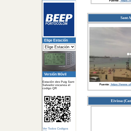
:
Fuente
https:/
Sant A
Elige Estación
Versión Móvil
Estación des Puig Sant
Fuente
:
https://www.
Salvador escanea el
codigo QR
Eivissa (Ca
Ver Todos Codigos