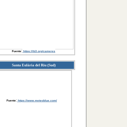
:
Fuente
https://ib3.org/cameres
Santa Eulària del Riu (Sud)
:
Fuente
https://www.meteoblue.com/