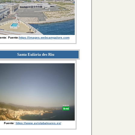
:
ente
Fuente:
https://images.webcamgalore.com
Santa Eulària des Riu
:
Fuente
https://www.avistabaleares.es/