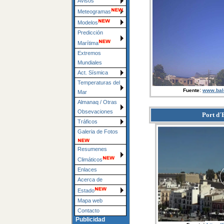
Avisos
Meteogramas
Modelos
Predicción
Marítima
Extremos
Mundiales
Act. Sísmica
Temperaturas del
:
Fuente
www.bal
Mar
Almanaq / Otras
Obsevaciones
Port d´
Tráficos
Galeria de Fotos
Resumenes
Climáticos
Enlaces
Acerca de
Estado
Mapa web
Contacto
Publicidad