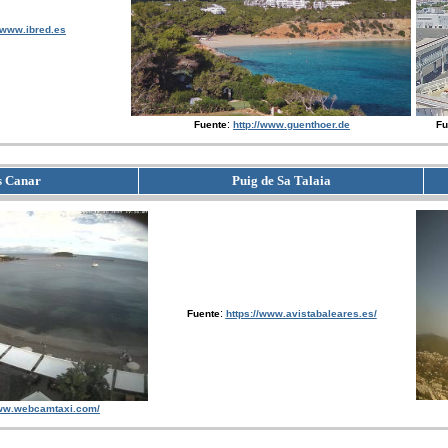
//www.ibred.es
:
Fuente
http://www.guenthoer.de
Fu
s Canar
Puig de Sa Talaia
:
Fuente
https://www.avistabaleares.es/
www.webcamtaxi.com/