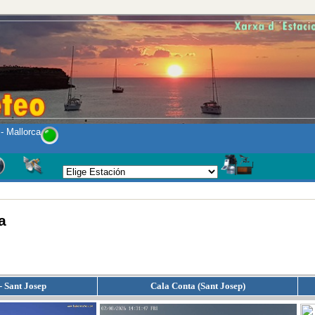
 Mallorca
a
- Sant Josep
Cala Conta (Sant Josep)