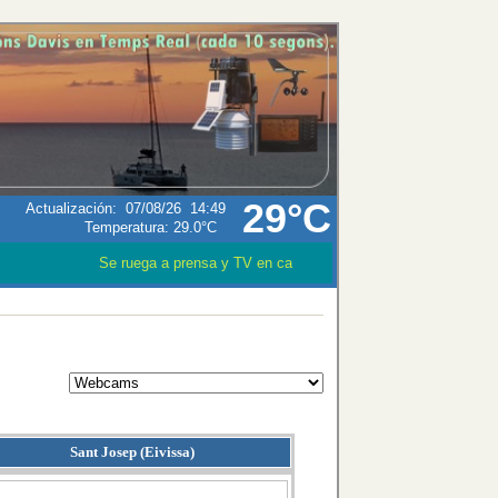
29°C
Actualización
:
07/08/26
14:49
Temperatura:
29.0°C
Se ruega a prensa y TV en caso que utilizen los datos meteoro
Sant Josep (Eivissa)