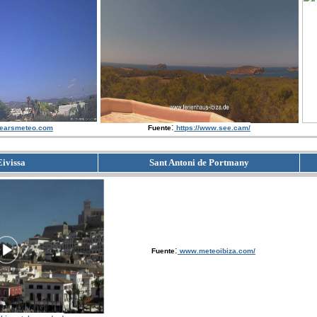
:
earsmeteo.com
Fuente
https://www.see.cam/
Eivissa
Sant Antoni de Portmany
:
Fuente
www.meteoibiza.com/