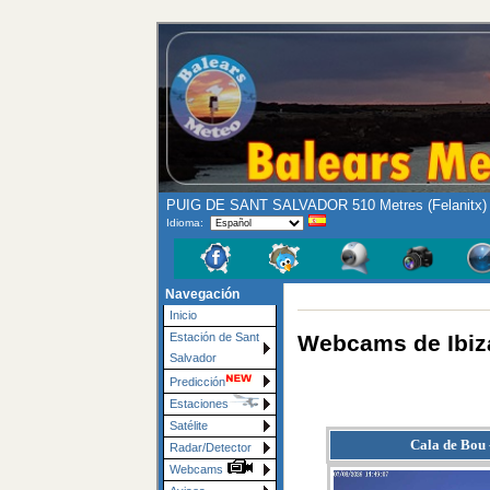
PUIG DE SANT SALVADOR 510 Metres (Felanitx) -
Idioma:
Navegación
Inicio
Webcams de Ibiz
Estación de Sant
Salvador
Predicción
Estaciones
Satélite
Cala de Bou 
Radar/Detector
Webcams