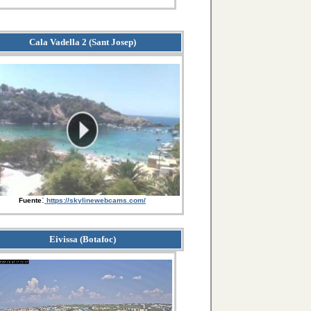
Cala Vadella 2 (Sant Josep)
:
Fuente
https://skylinewebcams.com/
Eivissa (Botafoc)